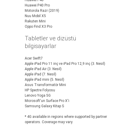
Huawei P40
Huawei P40 Pro
Motorola Razr (2019)
Nuu Mobil X5
Rakuten Mini
Oppo Find X3 Pro
Tabletler ve dizüstü
bilgisayarlar
Acer Swift7
Apple iPad Pro 11 inç ve iPad Pro 12,9 inç (3. Nesil)
Apple iPad Air (3. Nesil)
Apple iPad (7. Nesil)
Apple iPad mini (5. Nesil)
Asus Transformatör Mini
HP Spectre Folyosu
Lenovo Yoga 5G
Microsoft'un Surface Pro X'i
Samsung Galaxy Kitap S
* 4G available in regions where supported by partner
operators. Coverage may vary.