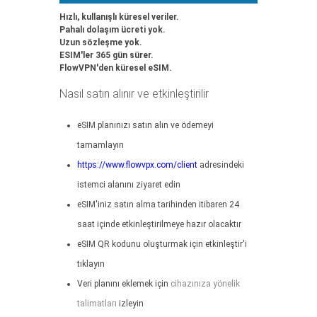
Hızlı, kullanışlı küresel veriler.
Pahalı dolaşım ücreti yok.
Uzun sözleşme yok.
ESIM'ler 365 gün sürer.
FlowVPN'den küresel eSIM.
Nasıl satın alınır ve etkinleştirilir
eSIM planınızı satın alın ve ödemeyi
tamamlayın
https://www.flowvpx.com/client
adresindeki
istemci alanını ziyaret edin
eSIM'iniz satın alma tarihinden itibaren 24
saat içinde etkinleştirilmeye hazır olacaktır
eSIM QR kodunu oluşturmak için etkinleştir'i
tıklayın
Veri planını eklemek için
cihazınıza yönelik
talimatları
izleyin