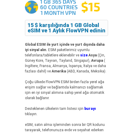
15 $ karşılığında 1 GB Global
eSIM ve 1 Aylık FlowVPN edinin
Global ESIM ile yurt içinde ve yurt dışında daha
iyi sinyal alın.
ESIM paketlerimiz uyumlu
telefonlara/tabletlere eklenebilir ve
size
Asya
(Çin,
Güney Kore, Tayvan, Tayland, Singapur),
Avrupa
(
İngiltere, Fransa, Almanya, İspanya, İtalya ve daha
fazlası dahil) ve
Amerika
(ABD, Kanada, Meksika).
Çoğu ülkede FlowVPN ESIM birden fazla yerel ağa
erişim sağlar ve bağlantıda kalmanızı sağlamak
için en iyi sinyal alımına sahip yerel ağa otomatik
olarak bağlanır.
Desteklenen ülkelerin tam listesi için
burayı
tıklayın.
eSIM, satın alma işleminden sonra bir QR kodunu
tarayarak, telefonunuza evde ve seyahat ederken