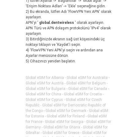
1) lütfen Ayarlar -> 'Bağlantılar' -> 'Mobil ağlar' ->
'Erişim Noktası Adları' -> 'Ekle' seçeneğine gidin.
2) Bu ekranda, lütfen Adı 'FlowVPN Yeni APN' olarak
ayarlayın.
APN'yi '
global.dentwireless
' olarak ayarlayın.
APN Türü ve APN dolaşım protokolünü 'IPv4' olarak
ayarlayın.
3) Bitirdiğinizde ekranın sağ üst köşesindeki üç
noktayı tıklayın ve 'Kaydet'i seçin.
4) 'FlowVPN Yeni APN'yi seçin ve ardından ana
Ayarlar menüsüne dönün.
5) Cihazınızı yeniden başlatın.
Global eSIM for Albania - Global eSIM for Australia -
Global eSIM for Austria - Global eSIM for Belgium -
Global eSIM for Bulgaria - Global eSIM for Canada -
Global eSIM for China - Global eSIM for Croatia -
Global eSIM for Cyprus - Global eSIM for Czech
Republic - Global eSIM for Democratic Republic of
the Congo - Global eSIM for Denmark - Global eSIM
for Estonia - Global eSIM for Finland - Global eSIM
for France - Global eSIM for Georgia - Global eSIM for
Germany - Global eSIM for Ghana - Global eSIM for
Gibraltar - Global eSIM for Greece - Global eSIM for