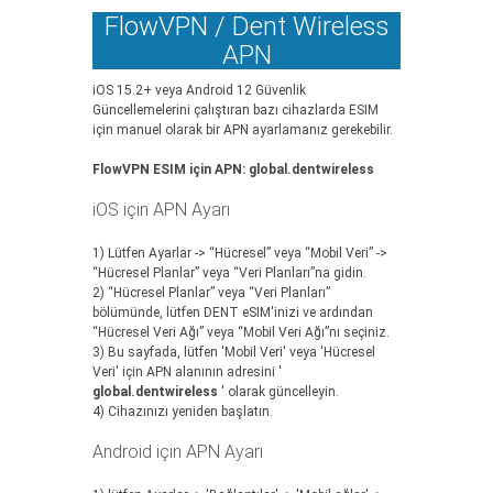
FlowVPN / Dent Wireless
APN
iOS 15.2+ veya Android 12 Güvenlik
Güncellemelerini çalıştıran bazı cihazlarda ESIM
için manuel olarak bir APN ayarlamanız gerekebilir.
FlowVPN ESIM için APN: global.dentwireless
iOS için APN Ayarı
1) Lütfen Ayarlar -> “Hücresel” veya “Mobil Veri” ->
“Hücresel Planlar” veya “Veri Planları”na gidin.
‍2) “Hücresel Planlar” veya “Veri Planları”
bölümünde, lütfen DENT eSIM'inizi ve ardından
“Hücresel Veri Ağı” veya “Mobil Veri Ağı”nı seçiniz.
‍3) Bu sayfada, lütfen 'Mobil Veri' veya 'Hücresel
Veri' için APN alanının adresini '
global.dentwireless
' olarak güncelleyin.
‍4) Cihazınızı yeniden başlatın.
Android için APN Ayarı