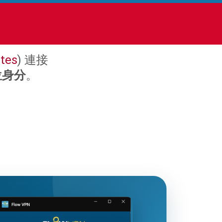
ates
) 連接
位身分
。