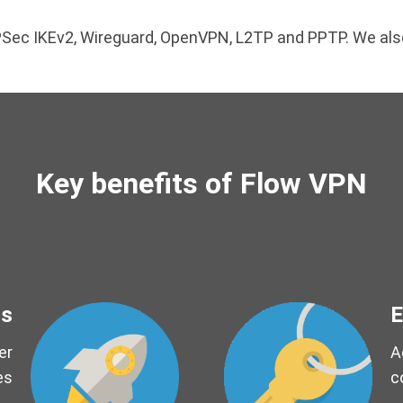
 IPSec IKEv2, Wireguard, OpenVPN, L2TP and PPTP. We a
Key benefits of Flow VPN
ds
E
er
A
es
c