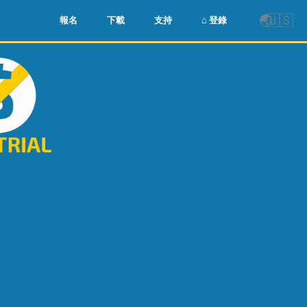
🌏
🇺🇸
報名
下載
支持
⌂ 登錄