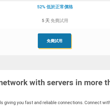
52% 低於正常價格
5 天
免費試用
免費試用
network with servers in more t
s giving you fast and reliable connections. Connect with 