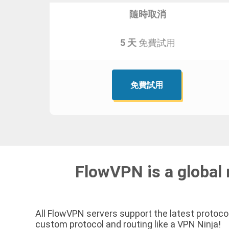
隨時取消
5 天
免費試用
免費試用
FlowVPN is a global 
All FlowVPN servers support the latest protocol
custom protocol and routing like a VPN Ninja!