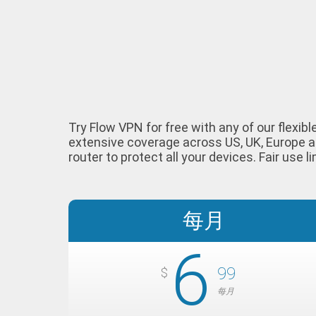
Try Flow VPN for free with any of our flexib
extensive coverage across US, UK, Europe a
router to protect all your devices. Fair use li
每月
6
99
$
每月