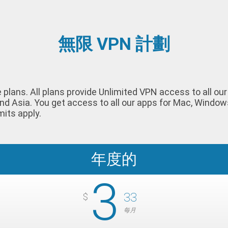
無限 VPN 計劃
le plans. All plans provide Unlimited VPN access to all o
nd Asia. You get access to all our apps for Mac, Window
mits apply.
年度的
3
33
$
每月