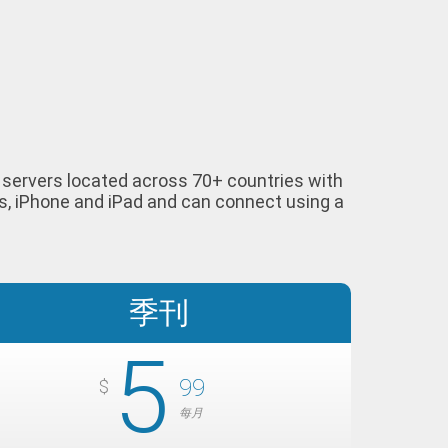
ur servers located across 70+ countries with
s, iPhone and iPad and can connect using a
季刊
5
99
$
每月