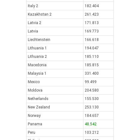
Italy 2
182.404
Kazakhstan 2
261.423
Latvia 2
171.813
Latvia
169.773
Liechtenstein
166.618
Lithuania 1
194.047
Lithuania 2
185.110
Macedonia
185.815
Malaysia 1
331.400
Mexico
99.499
Moldova
204.580
Netherlands
155.530
New Zealand
253.130
Norway
184.657
Panama
48.542
Peru
103.212