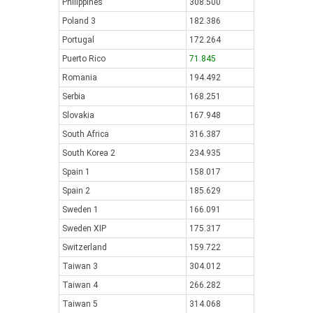
Philippines
308.500
Poland 3
182.386
Portugal
172.264
Puerto Rico
71.845
Romania
194.492
Serbia
168.251
Slovakia
167.948
South Africa
316.387
South Korea 2
234.935
Spain 1
158.017
Spain 2
185.629
Sweden 1
166.091
Sweden XIP
175.317
Switzerland
159.722
Taiwan 3
304.012
Taiwan 4
266.282
Taiwan 5
314.068