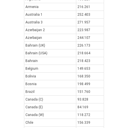
Armenia
216.261
Australia 1
252.403
Australia 3
271.957
Azerbaijan 2
223.987
Azerbaijan
244.107
Bahrain (UK)
226.173
Bahrain (USA)
218.664
Bahrain
218.423
Belgium
149.653
Bolivia
168.350
Bosnia
198.499
Brazil
151.760
Canada (C)
93.828
Canada (E)
84.169
Canada (W)
118.272
Chile
156.339