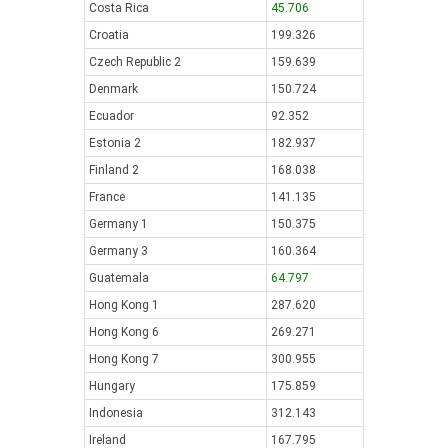
Costa Rica
45.706
Croatia
199.326
Czech Republic 2
159.639
Denmark
150.724
Ecuador
92.352
Estonia 2
182.937
Finland 2
168.038
France
141.135
Germany 1
150.375
Germany 3
160.364
Guatemala
64.797
Hong Kong 1
287.620
Hong Kong 6
269.271
Hong Kong 7
300.955
Hungary
175.859
Indonesia
312.143
Ireland
167.795