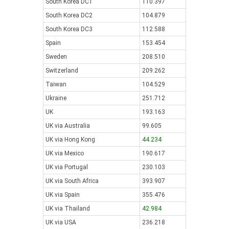
South Korea DC1
110.397
South Korea DC2
104.879
South Korea DC3
112.588
Spain
153.454
Sweden
208.510
Switzerland
209.262
Taiwan
104.529
Ukraine
251.712
UK
193.163
UK via Australia
99.605
UK via Hong Kong
44.234
UK via Mexico
190.617
UK via Portugal
230.103
UK via South Africa
393.907
UK via Spain
355.476
UK via Thailand
42.984
UK via USA
236.218