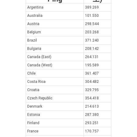
Argentina
389.269
Australia
101.550
Austria
298.544
Belgium
203.268
Brazil
371.240
Bulgaria
208.142
Canada (East)
264.131
Canada (West)
195.589
Chile
361.407
Costa Rica
304.482
Croatia
329.795
Czech Republic
354.418
Denmark
214.613
Estonia
287.380
Finland
293.251
France
170.757