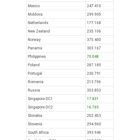
Mexico
247.410
Moldova
299.905
Netherlands
177.168
New Zealand
235.106
Norway
375.400
Panama
303.167
Philippines
70.048
Poland
287.185
Portugal
230.791
Romania
213.706
Russia
353.853
Singapore DC1
17.831
Singapore DC2
16.765
Slovakia
202.453
Slovenia
294.960
South Africa
393.946