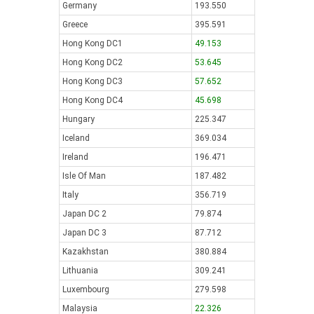
Germany
193.550
Greece
395.591
Hong Kong DC1
49.153
Hong Kong DC2
53.645
Hong Kong DC3
57.652
Hong Kong DC4
45.698
Hungary
225.347
Iceland
369.034
Ireland
196.471
Isle Of Man
187.482
Italy
356.719
Japan DC 2
79.874
Japan DC 3
87.712
Kazakhstan
380.884
Lithuania
309.241
Luxembourg
279.598
Malaysia
22.326