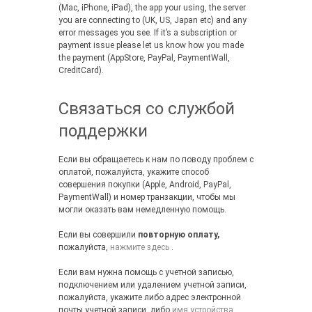
(Mac, iPhone, iPad), the app your using, the server
you are connecting to (UK, US, Japan etc) and any
error messages you see. If it’s a subscription or
payment issue please let us know how you made
the payment (AppStore, PayPal, PaymentWall,
CreditCard).
Связаться со службой
поддержки
Если вы обращаетесь к нам по поводу проблем с
оплатой, пожалуйста, укажите способ
совершения покупки (Apple, Android, PayPal,
PaymentWall) и номер транзакции, чтобы мы
могли оказать вам немедленную помощь.
Если вы совершили
повторную оплату,
пожалуйста,
нажмите здесь
.
Если вам нужна помощь с учетной записью,
подключением или удалением учетной записи,
пожалуйста, укажите либо адрес электронной
почты учетной записи, либо
имя устройства
,