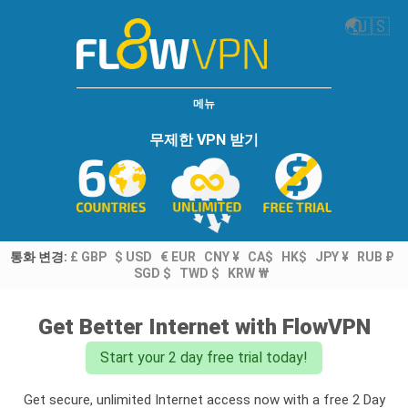
🌏
🇺🇸
메뉴
무제한 VPN 받기
통화 변경:
£ GBP
$ USD
€ EUR
CNY ¥
CA$
HK$
JPY ¥
RUB ₽
SGD $
TWD $
KRW ₩
Get Better Internet with FlowVPN
Start your 2 day free trial today!
Get secure, unlimited Internet access now with a free 2 Day