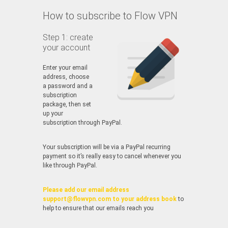
How to subscribe to Flow VPN
Step 1: create
your account
Enter your email
address, choose
a password and a
subscription
package, then set
up your
subscription through PayPal.
Your subscription will be via a PayPal recurring
payment so it’s really easy to cancel whenever you
like through PayPal.
Please add our email address
support@flowvpn.com to your address book
to
help to ensure that our emails reach you