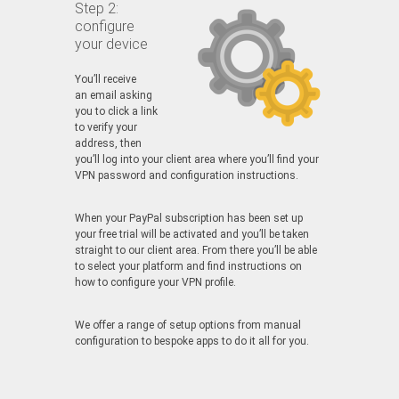
Step 2:
configure
your device
You’ll receive
an email asking
you to click a link
to verify your
address, then
you’ll log into your client area where you’ll find your
VPN password and configuration instructions.
When your PayPal subscription has been set up
your free trial will be activated and you’ll be taken
straight to our client area. From there you’ll be able
to select your platform and find instructions on
how to configure your VPN profile.
We offer a range of setup options from manual
configuration to bespoke apps to do it all for you.